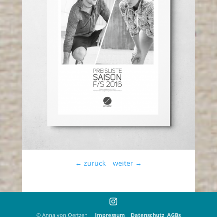
←
zurück
weiter
→
© Anna von Oertzen
Impressum
Datenschutz
AGBs